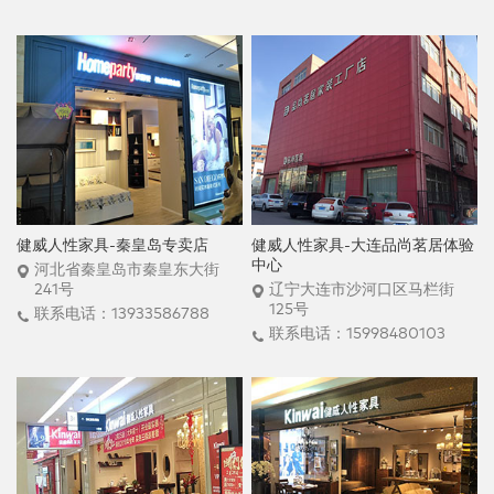
健威人性家具-秦皇岛专卖店
健威人性家具-大连品尚茗居体验
中心
河北省秦皇岛市秦皇东大街
241号
辽宁大连市沙河口区马栏街
125号
联系电话：13933586788
联系电话：15998480103