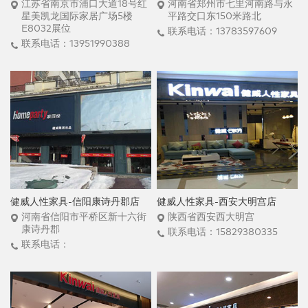
江苏省南京市浦口大道18号红
河南省郑州市七里河南路与永
星美凯龙国际家居广场5楼
平路交口东150米路北
E8032展位
联系电话：13783597609
联系电话：13951990388
健威人性家具-信阳康诗丹郡店
健威人性家具-西安大明宫店
河南省信阳市平桥区新十六街
陕西省西安西大明宫
康诗丹郡
联系电话：15829380335
联系电话：