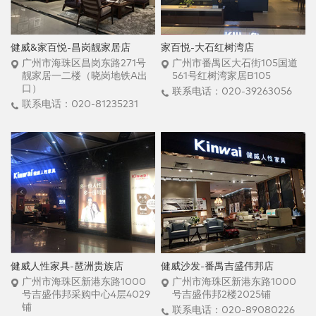
健威&家百悦-昌岗靓家居店
家百悦-大石红树湾店
广州市海珠区昌岗东路271号
广州市番禺区大石街105国道
靓家居一二楼（晓岗地铁A出
561号红树湾家居B105
口）
联系电话：020-39263056
联系电话：020-81235231
健威人性家具-琶洲贵族店
健威沙发-番禺吉盛伟邦店
广州市海珠区新港东路1000
广州市海珠区新港东路1000
号吉盛伟邦采购中心4层4029
号吉盛伟邦2楼2025铺
铺
联系电话：020-89080226