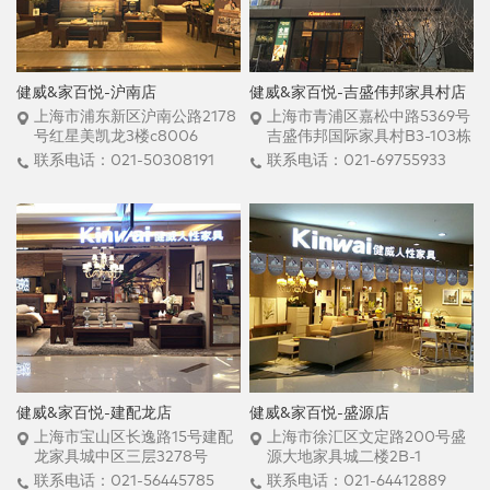
健威&家百悦-沪南店
健威&家百悦-吉盛伟邦家具村店
上海市浦东新区沪南公路2178
上海市青浦区嘉松中路5369号
号红星美凯龙3楼c8006
吉盛伟邦国际家具村B3-103栋
联系电话：021-50308191
联系电话：021-69755933
健威&家百悦-建配龙店
健威&家百悦-盛源店
上海市宝山区长逸路15号建配
上海市徐汇区文定路200号盛
龙家具城中区三层3278号
源大地家具城二楼2B-1
联系电话：021-56445785
联系电话：021-64412889