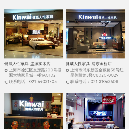
健威人性家具-盛源实木店
健威人性家具-浦东金桥店
上海市徐汇区文定路200号盛
上海市浦东新区金藏路58号红
源大地家具城一楼1A0102
星美凯龙3楼C8020-8029
联系电话：021-64031705
联系电话：021-31063608