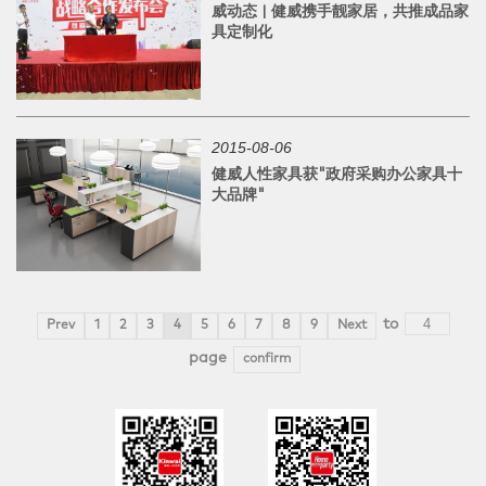
威动态 | 健威携手靓家居，共推成品家
具定制化
2015-08-06
健威人性家具获"政府采购办公家具十
大品牌"
to
Prev
1
2
3
4
5
6
7
8
9
Next
page
confirm