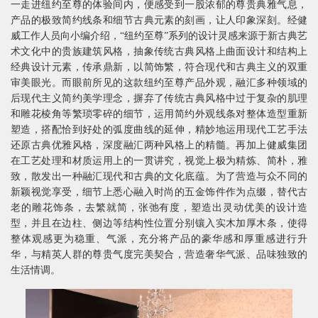
一走进纽约至尊的体验间内，便感受到一股浓郁的尊贵典雅气息，
产品的极致简约线条和细节古典元素的刻画，让人印象深刻。经健
威工作人员向小编介绍，“纽约至尊”系列的设计灵感来源于新古典艺
术文化中的贵族建筑风格，抽象传统古典风格上曲面设计和结构上
经典设计元素，传承鼎新，以简饰繁，符合现代和古典主义的双重
审美眼光。而眼前所见的这款纽约至尊产品外观，融汇多种领域的
后现代主义简约美学理念，摒弃了传统古典风格中过于复杂的肌理
和雕花棱角等繁琐零碎的细节，运用简约外观线条对整体造型重新
塑造，搭配恰到好处的弧度曲线的延伸，精妙地运用现代工艺手法
还原古典优雅风格，深度融汇两种风格上的精髓。再加上健威集团
在工艺处理和材质运用上的一贯讲究，视觉上极为精炼、简朴，雅
致，散发出一种融汇现代和古典的文化底蕴。为了营造与众不同的
新颖视觉享受，细节上悉心融入时尚的五金饰件作为点缀，替代古
老的雕花饰条，去繁就简，张弛有度，塑造出灵动优美的设计造
型，并且在边柱、侧边等结构性位置分别镶入实木加厚木条，使得
整体观感更为稳重、气派，充分将产品的豪华感和厚重感进行升
华，与精英人群的尊贵气度完美契合，营造奢华气派、品味独致的
生活情调。