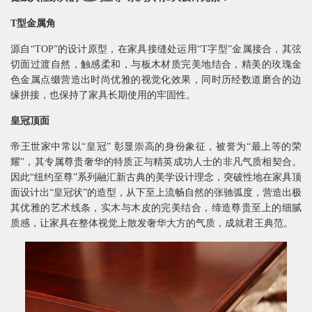
T型金属角
源自“TOP”的设计原型，在家具接缝处运用“T字型”金属接合，其弦
切面过渡自然，触感柔和，与板木材质完美地结合，精美的玫瑰金
色金属点缀营造出时尚优雅的视觉化效果，同时历经数道磨合的边
缘拼接，也保持了家具长期使用的牢固性。
皇冠顶面
帝王世家中常以“皇冠” 彰显崇高的身份象征，被誉为“最上等的荣
耀”，其专属尊贵奢华的特质正与精英成功人士的非凡气质相契合。
因此“纽约至尊”系列融汇新古典的美学设计理念，突破性地在家具顶
面设计出“皇冠状”的造型，从下至上流畅自然的张驰弧度，营造出极
其优雅的艺术线条，实木与木皮的完美结合，缔造尊贵至上的细腻
质感，让家具在整体视觉上散发奢华大方的气质，成就君王典范。