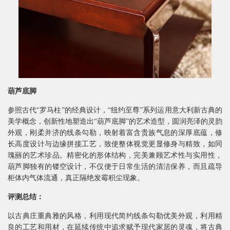
葫芦底脚
参照古代“罗马柱”的经典设计，“纽约至尊”系列运用意大利新古典的
美学概念，创新性地塑造出“葫芦底脚”的艺术造型，圆润亮泽的灵韵
外观，刚柔并济的线条勾勒，映射着富含贵族气息的深厚底蕴，修
长高度设计与边缘拼接工艺，致使整体视觉更显修身与精致，如同
瑰丽的艺术珍品。精密化的形体结构，完美兼顾艺术性与实用性，
葫芦脚独有的镂空设计，不仅便于日常生活的清洁保养，而且疏导
柜体内气体流通，真正隔绝发霉积尘现象。
评测总结：
以古典庄重典雅的风格，利用现代简约线条勾勒优美外观，利用精
良的工艺和用材，在延续传统中追求赋予现代家居的灵魂，将古典