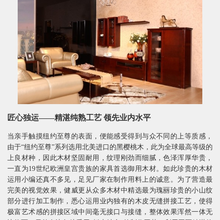
匠心独运——精湛纯熟工艺 领先业内水平
当亲手触摸纽约至尊的表面，便能感受得到与众不同的上等质感，
由于“纽约至尊”系列选用北美进口的黑樱桃木，此为全球最高等级的
上良材种，因此木材坚固耐用，纹理刚劲而细腻，色泽浑厚华贵，
一直为19世纪欧洲皇宫贵族的家具首选御用木材。如此珍贵的木材
运用小编还真不多见，足见厂家在制作用料上的诚意。为了营造最
完美的视觉效果，健威更从众多木材中精选最为瑰丽珍贵的小山纹
部分进行加工制作，悉心运用业内独有的木皮无缝拼接工艺，使得
极富艺术感的拼接区域中间毫无接口与接缝，整体效果浑然一体无