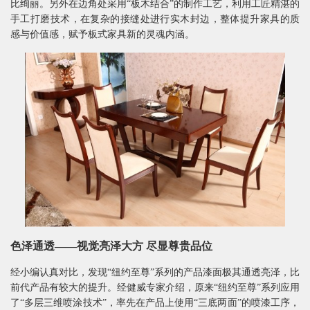
比绚丽。另外在边角处采用“板木结合”的制作工艺，利用工匠精湛的
手工打磨技术，在复杂的接缝处进行实木封边，整体提升家具的质
感与价值感，赋予板式家具新的灵魂内涵。
色泽通透——视觉亮泽大方 尽显尊贵品位
经小编认真对比，发现“纽约至尊”系列的产品漆面极其通透亮泽，比
前代产品有较大的提升。经健威专家介绍，原来“纽约至尊”系列应用
了“多层三维喷涂技术”，率先在产品上使用“三底两面”的喷漆工序，