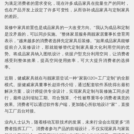
为满足消费者的需求变化，现在许多成品家具在批量生产的同时，
也在产品开发上设定了许多可变性，从而弥补成品家具与定制家具
的差距。
装修中家具前置也是成品家具的一大改变方向。“我认为成品和定制
是没矛盾的，可以同步实施。”整体家居服务商靓家居董事长曾育周
表示，“越来越多的消费者选择先定家具后装修。”如果成品家具能够
提前介入装修设计，那就能够替代定制家具最大化利用空间的优
势。将成品家具纳入图纸设计，依据户型充分利用空间，让消费者
感受到整体效果，提高空间使用效率，可大大提升消费者的选择
率。
近期，健威家具就在与靓家居尝试一种“家装O2O+工厂定制”的全新
模式。据健威家具董事长赵崇伟介绍，通过配套软件系统得出最初
解决方案，设计师提供专业设计，实现家具定制与装修施工同步进
行，最终达到缩短工期、符合预算、个性被尊重等令消费者满意的
效果。消费者可以通过软件客户端，更加随心所欲地设计“家”，直接
与工厂后台对接。
业内人士认为，随着移动互联技术的发展，未来行业会出现更多“消
费者指挥工厂”。消费者参与产品的前端设计，不仅实现家具与家装