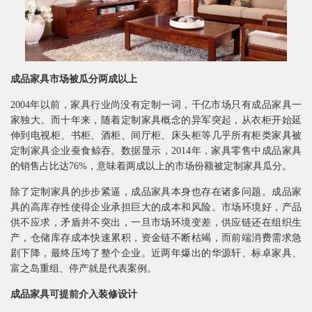
成品家具市场被瓜分两成以上
2004年以前，家具行业尚没有定制一词，千亿市场只有成品家具一
家独大。而十年来，随着定制家具概念的异军突起，从衣柜开始延
伸到电视柜、书柜、酒柜、间厅柜、床头柜等几乎所有柜类家具被
定制家具企业蚕食鲸吞。数据显示，2014年，家具零售中成品家具
的销售占比达76%，意味着两成以上的市场份额被定制家具瓜分。
除了定制家具的步步紧逼，成品家具本身也存在诸多问题。成品家
具的高库存性使得企业承担巨大的成本和风险。市场环境好，产品
供不应求，矛盾并不突出，一旦市场环境变差，供应链还在组织生
产，仓储库存成本快速累积，资金链不断枯竭，而前端消费需求急
剧下降，最终压垮了整个企业。近两年爆出的华源轩、标卓家具、
富之岛重组、停产就是代表案例。
成品家具可提前介入装修设计