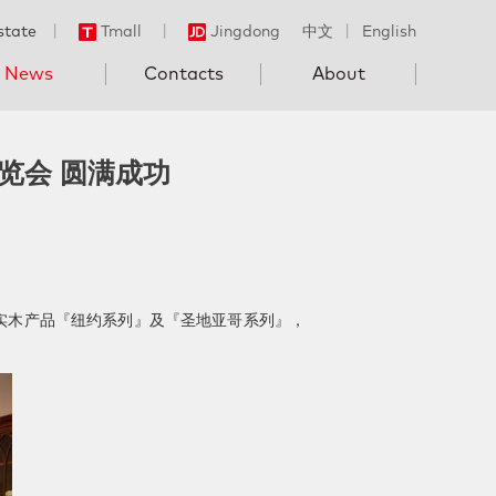
state
丨
Tmall
丨
Jingdong
中文
丨
English
News
Contacts
About
博览会 圆满成功
式实木产品『纽约系列』及『圣地亚哥系列』，