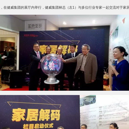
，在健威集团的展厅内举行，健威集团林总（左1）与多位行业专家一起交流对于家