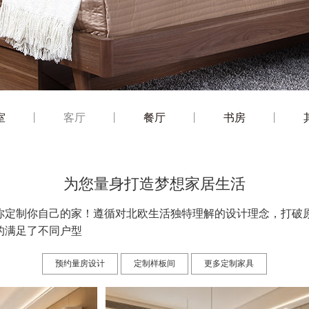
室
丨
客厅
丨
餐厅
丨
书房
丨
为您量身打造梦想家居生活
你定制你自己的家！遵循对北欧生活独特理解的设计理念，打破
的满足了不同户型
预约量房设计
定制样板间
更多定制家具