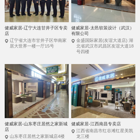
健威家居-辽宁大连甘井子区专卖
健威家居-太邑软装设计（武汉）
店
有限公司
辽宁省大连市甘井子区华南家
金盛国际家居(友谊大道店) 湖
居大世界一楼一厅15号
北省武汉市武昌区友谊大道18
号四楼
健威家居-山东枣庄居然之家新城
健威家居-江西南昌专卖店
店
江西省南昌市红谷滩红星美凯
山东枣庄居然之家新城店4楼
龙三楼