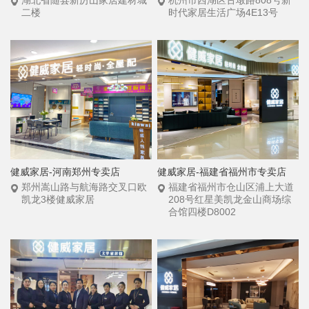
湖北省随县新厉山家居建材城
杭州市西湖区古墩路808号新
二楼
时代家居生活广场4E13号
健威家居-河南郑州专卖店
健威家居-福建省福州市专卖店
郑州嵩山路与航海路交叉口欧
福建省福州市仓山区浦上大道
凯龙3楼健威家居
208号红星美凯龙金山商场综
合馆四楼D8002