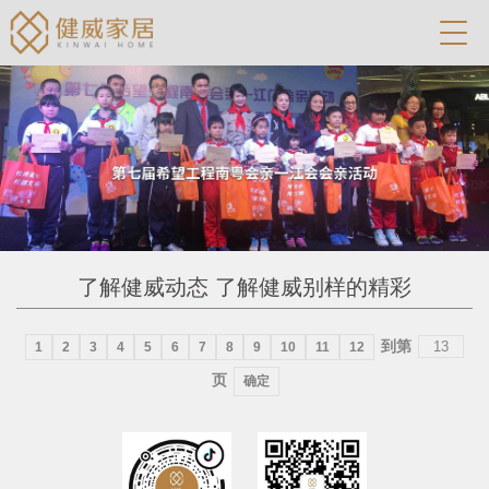
了解健威动态 了解健威别样的精彩
到第
1
2
3
4
5
6
7
8
9
10
11
12
页
确定