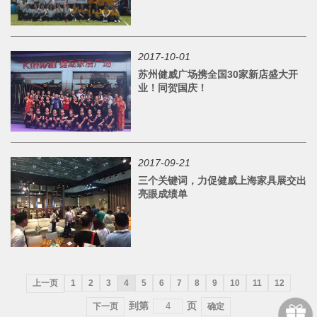
2017-10-01
苏州健威广场携全国30家新店盛大开
业！同贺国庆！
2017-09-21
三个关键词，力促健威上海家具展交出
亮眼成绩单
上一页
1
2
3
4
5
6
7
8
9
10
11
12
到第
页
下一页
确定