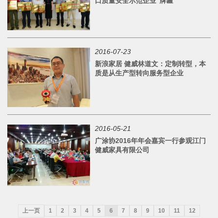
口质量安全示范企业”牌匾
2016-07-23
新浪家居 健威林道文：定制转型，本
质是从生产型转向服务型企业
2016-05-21
广涂协2016年年会嘉宾一行参观江门
健威家具有限公司
上一页
1
2
3
4
5
6
7
8
9
10
11
12