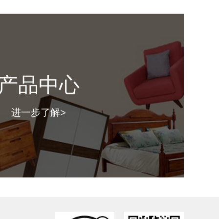
寸：
（ 长*深*高mm ）
格：
产品中心
图片仅供参考，具体款式以门店上样实物为准。）
进一步了解>