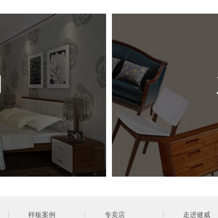
尺 
风 
例
（ 网站
样板案例
专卖店
走进健威