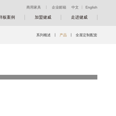
商用家具
丨
企业邮箱
中文
丨
English
样板案例
加盟健威
走进健威
系列概述
丨
产品
丨
全屋定制配套
类别：
号：
BB31001-F82160