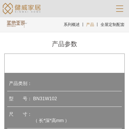
系列概述
丨
产品
丨
全屋定制配套
产品参数
产品类别：
型 号：
BN31W102
尺 寸：
（ 长*深*高mm ）