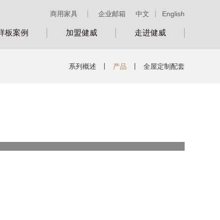
商用家具
丨
企业邮箱
中文
丨
English
样板案例
加盟健威
走进健威
系列概述
丨
产品
丨
全屋定制配套
类别：
号：
DS31201