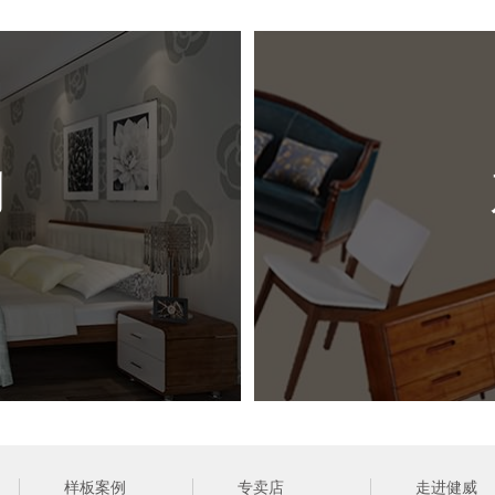
尺 
风 
例
（ 网站
样板案例
专卖店
走进健威