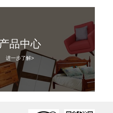
寸：
（ 长*深*高mm ）
格：
产品中心
图片仅供参考，具体款式以门店上样实物为准。）
进一步了解>