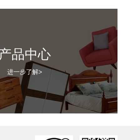
寸：
（ 长*深*高mm ）
格：
产品中心
图片仅供参考，具体款式以门店上样实物为准。）
进一步了解>