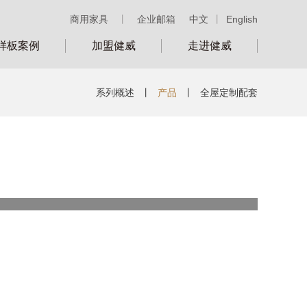
商用家具
丨
企业邮箱
中文
丨
English
样板案例
加盟健威
走进健威
系列概述
丨
产品
丨
全屋定制配套
类别：
号：
KW3185