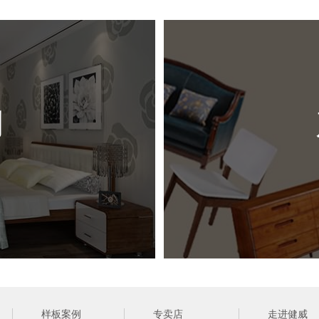
尺 
风 
例
（ 网站
样板案例
专卖店
走进健威