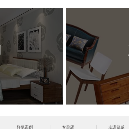
尺 
风 
例
（ 网站
样板案例
专卖店
走进健威