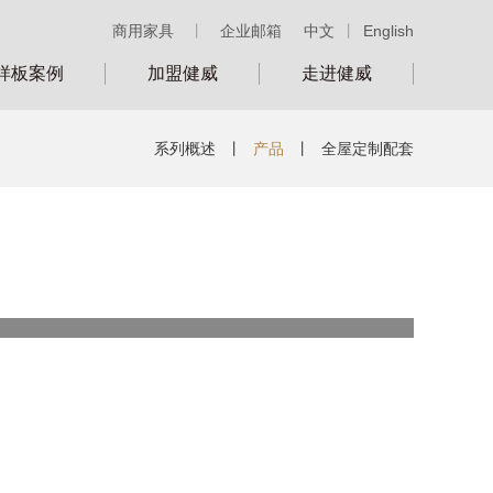
商用家具
丨
企业邮箱
中文
丨
English
样板案例
加盟健威
走进健威
系列概述
丨
产品
丨
全屋定制配套
类别：
号：
LS6SM430