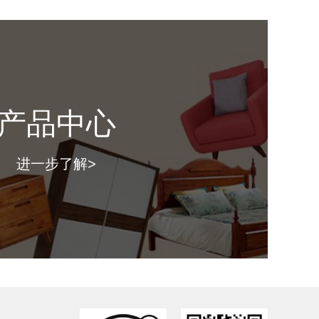
寸：
（ 长*深*高mm ）
格：
产品中心
图片仅供参考，具体款式以门店上样实物为准。）
进一步了解>