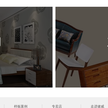
尺 
风 
例
（ 网站
样板案例
专卖店
走进健威