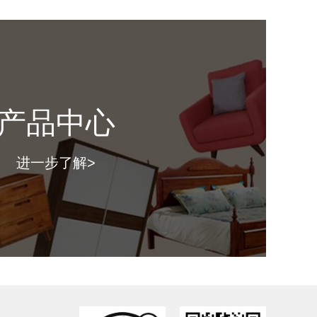
寸：
（ 长*深*高mm ）
格：
产品中心
图片仅供参考，具体款式以门店上样实物为准。）
进一步了解>