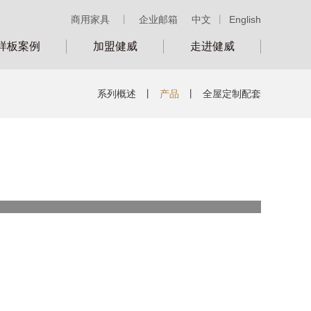
商用家具
丨
企业邮箱
中文
丨
English
样板案例
加盟健威
走进健威
系列概述
丨
产品
丨
全屋定制配套
类别：
号：
LS6MC482-1