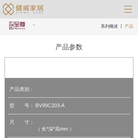
系列概述
丨
产品
产品参数
产品类别：
型 号：
BV99C203-A
尺 寸：
（ 长*深*高mm ）