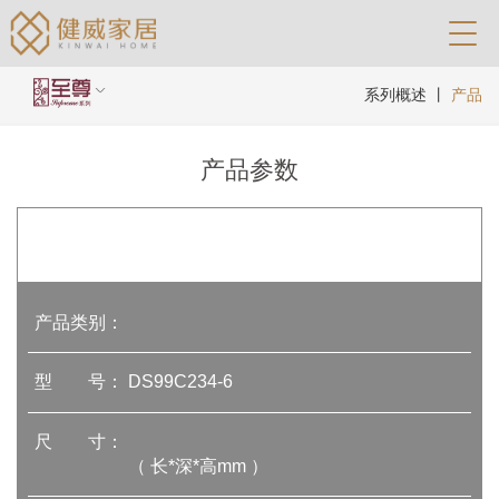
系列概述
丨
产品
产品参数
产品类别：
型 号：
DS99C234-6
尺 寸：
（ 长*深*高mm ）