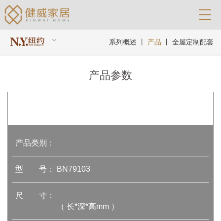
系列概述
丨
产品
丨
全屋定制配套
产品参数
产品类别：
型 号：
BN79103
尺 寸：
（ 长*深*高mm ）