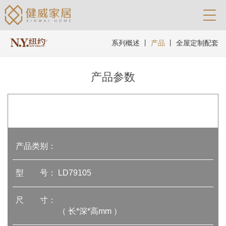
系列概述
丨
产品
丨
全屋定制配套
产品参数
产品类别：
型 号：
LD79105
尺 寸：
（ 长*深*高mm ）