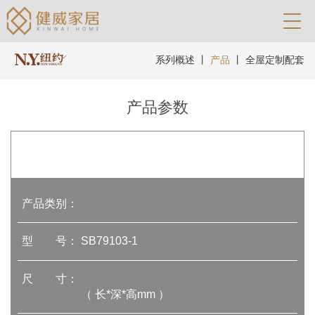
系列概述
丨
产品
丨
全屋定制配套
产品参数
产品类别：
型 号：
SB79103-1
尺 寸：
（ 长*深*高mm ）