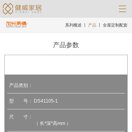
系列概述
丨
产品
丨
全屋定制配套
产品参数
产品类别：
型 号：
DS41105-1
尺 寸：
（ 长*深*高mm ）