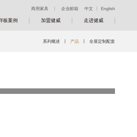
商用家具
丨
企业邮箱
中文
丨
English
样板案例
加盟健威
走进健威
系列概述
丨
产品
丨
全屋定制配套
类别：
号：
LD41309-2