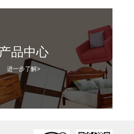
寸：
（ 长*深*高mm ）
格：
产品中心
图片仅供参考，具体款式以门店上样实物为准。）
进一步了解>