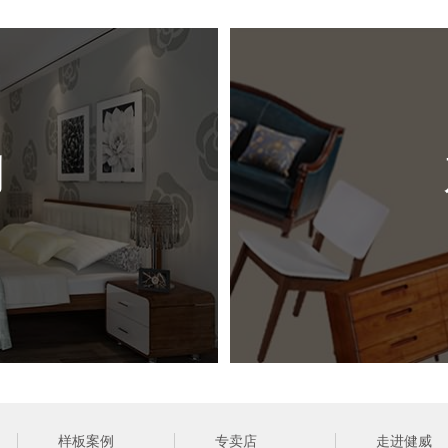
尺 
风 
例
（ 网站
样板案例
专卖店
走进健威