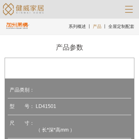
系列概述
丨
产品
丨
全屋定制配套
产品参数
产品类别：
型 号：
LD41501
尺 寸：
（ 长*深*高mm ）