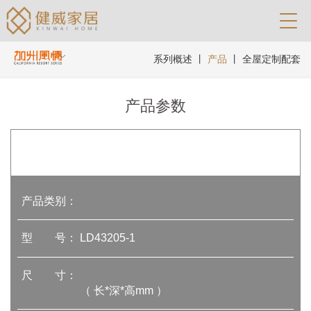
系列概述
丨
产品
丨
全屋定制配套
产品参数
产品类别：
型 号：
LD43205-1
尺 寸：
（ 长*深*高mm ）