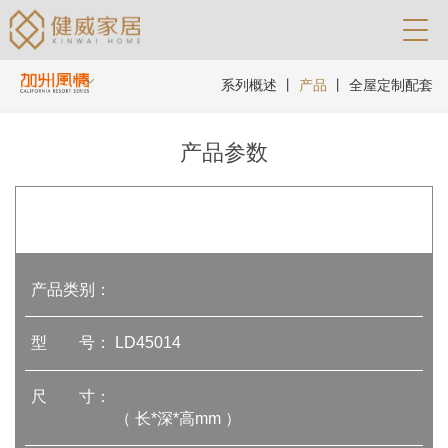
系列概述
丨
产品
丨
全屋定制配套
产品参数
产品类别：
型 号：
LD45014
尺 寸：
（ 长*深*高mm ）