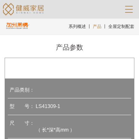
系列概述
丨
产品
丨
全屋定制配套
产品参数
产品类别：
型 号：
LS41309-1
尺 寸：
（ 长*深*高mm ）