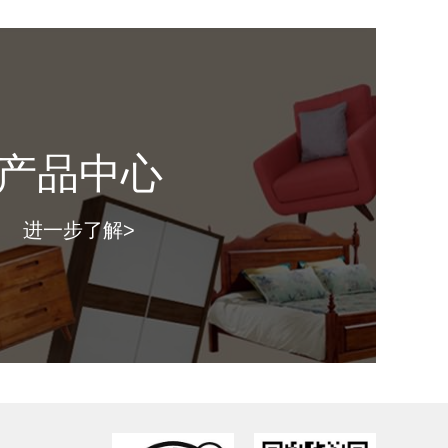
寸：
（ 长*深*高mm ）
格：
产品中心
图片仅供参考，具体款式以门店上样实物为准。）
进一步了解>