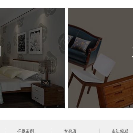
尺 
风 
例
（ 网站
样板案例
专卖店
走进健威