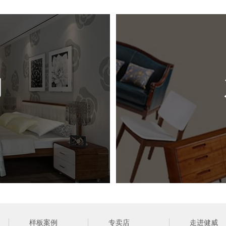
尺 
风 
例
（ 网站
样板案例
专卖店
走进健威