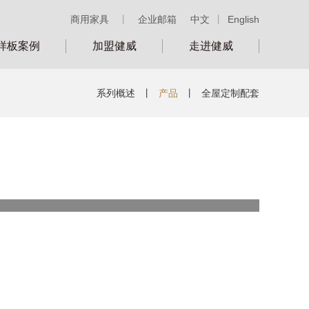
商用家具
丨
企业邮箱
中文
丨
English
样板案例
加盟健威
走进健威
系列概述
丨
产品
丨
全屋定制配套
类别：
号：
LS45203-1