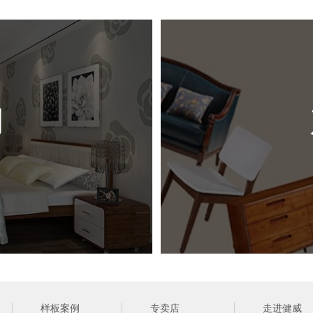
尺 
风 
例
（ 网站
样板案例
专卖店
走进健威