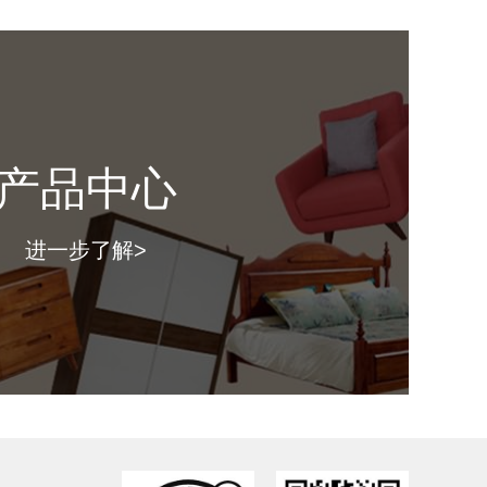
寸：
（ 长*深*高mm ）
格：
产品中心
图片仅供参考，具体款式以门店上样实物为准。）
进一步了解>