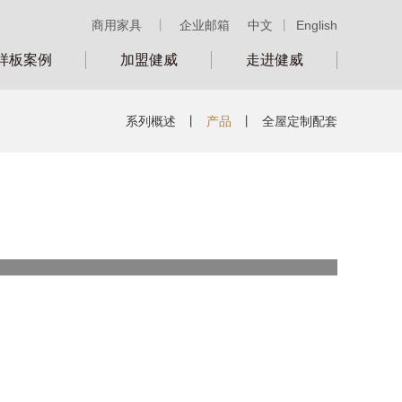
商用家具
丨
企业邮箱
中文
丨
English
样板案例
加盟健威
走进健威
系列概述
丨
产品
丨
全屋定制配套
类别：
号：
LT41504