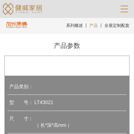
系列概述
丨
产品
丨
全屋定制配套
产品参数
产品类别：
型 号：
LT43021
尺 寸：
（ 长*深*高mm ）