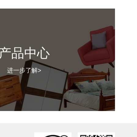
寸：
（ 长*深*高mm ）
格：
产品中心
图片仅供参考，具体款式以门店上样实物为准。）
进一步了解>