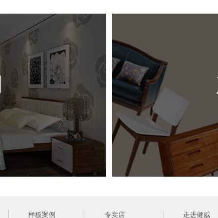
尺 
风 
例
（ 网站
样板案例
专卖店
走进健威