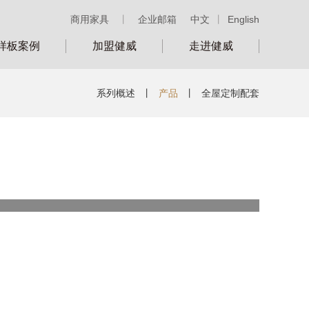
商用家具
丨
企业邮箱
中文
丨
English
样板案例
加盟健威
走进健威
系列概述
丨
产品
丨
全屋定制配套
类别：
号：
ST41302-1