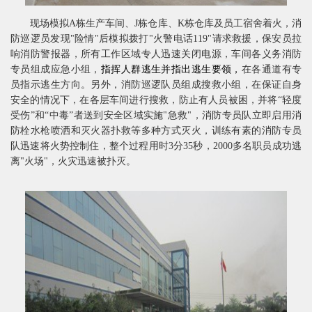
现场模拟
A
栋生产车间、
J
栋仓库、
K
栋仓库及员工宿舍着火，消
防巡逻员发现
"
险情
"
后模拟拨打
"
火警电话
119"
请求救援，保安员拉
响消防警报器，所有工作区域专人迅速关闭电源，车间各义务消防
专员组成应急小组，
指挥人群逃生并指出逃生要领，
在各通道有专
员指示逃生方向。另外，消防巡逻队员组成搜救小组，在保证自身
安全的情况下，在各层车间进行搜救，防止有人员被困，并将“轻度
受伤”和“中毒”者送到安全区域实施
"
急救
"
，消防专员队立即启用消
防栓水枪喷洒和灭火器扑救等多种方式灭火，训练有素的消防专员
队迅速将火势控制住，整个过程用时
3
分
35
秒，
2000
多名职员成功逃
离
"
火场
"
，火灾迅速被扑灭。