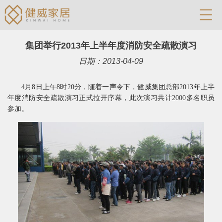
集团举行2013年上半年度消防安全疏散演习
日期：2013-04-09
4
月
8
日
上午
8
时
20
分，随着一声令下，健威集团总部
2013
年上半
年度消防安全疏散演习正式拉开序幕，此次演习共计
2000
多名职员
参加。