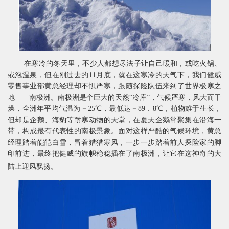
在寒冷的冬天里，不少人都想尽法子让自己暖和，或吃火锅、
或泡温泉，但在刚过去的
11
月底，就在这寒冷的天气下，我们健威
零售事业部黄总经理却不惧严寒，跟随探险队伍来到了世界极寒之
地——南极洲。
南极洲是个巨大的天然
“
冷库
”
，气候严寒，风大而干
燥，全洲年平均气温为－
25
℃
，最低达－
89
．
8
℃
，
植物难于生长，
但却是企鹅、海豹等耐寒动物的天堂，在夏天企鹅常聚集在沿海一
带，构成最有代表性的南极景象。面对这样严酷的气候环境，黄总
经理
踏着皑皑白雪，冒着猎猎寒风，一步一步踏着前人探险家的脚
印前进，最终把健威的旗帜稳稳插在了南极洲，让它在这神奇的大
陆上迎风飘扬。