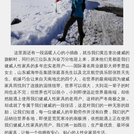
这里面还有一段温暖人心的小插曲，就当我们黄总拿出健威的
旗帜时，同行的三位队友兴奋万分地迎上来，原来他们竟都是我们
健威人性家具的多年忠实老用户——国际著名商业摄影大
师李楚益
女士，山东威海华岳集团
张庭喜
先生以及北京航空俱乐部
张胜天
先
生。机缘巧合让来自天南地北的四个人，在世界的最南端因为健威
家具而找到了连接的温情纽带。世界可以很大，大到花一辈子的时
间也走不完；但世界也可以很小，小到即便远赴世界最南端，却依
然能遇上使用我们健威人性家具的老用户。这样的严冬南极之旅，
却成就了专属于我们健威的一段佳话，这是对我们的一种无形的鼓
励，让我们知道，每一位健威人的辛勤劳作并没有白费，我们的产
品销往世界各地，即便是荒芜寒冷的南极洲，依然能遇上正在使用
我们健威人性家具的用户。我们将一如既往，生产最优质、最环保
的家具，让每一个你拥有安心、贴心的人性化家居生活。