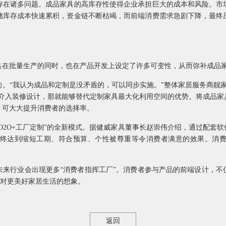
存在诸多问题。成品家具的高库存性使得企业承担巨大的成本和风险。市
储库存成本快速累积，资金链不断枯竭，而前端消费需求急剧下降，最终
具在批量生产的同时，也在产品开发上设定了许多可变性，从而弥补成品
。“我认为成品和定制是没矛盾的，可以同步实施。”整体家居服务商靓
前介入装修设计，那就能够替代定制家具最大化利用空间的优势。将成品家
，可大大提升消费者的选择率。
O2O+工厂定制”的全新模式。据健威家具董事长赵崇伟介绍，通过配套
终达到缩短工期、符合预算、个性被尊重等令消费者满意的效果。消
未来行业会出现更多“消费者指挥工厂”。消费者参与产品的前端设计，不
人对更美好家居生活的想象。
返回