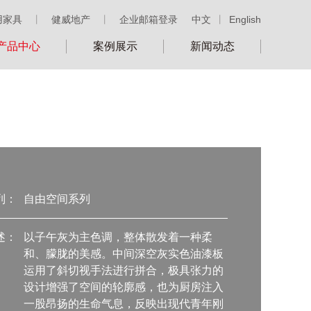
用家具
丨
健威地产
丨
企业邮箱登录
中文
丨
English
产品中心
案例展示
新闻动态
列：
自由空间系列
述：
以子午灰为主色调，整体散发着一种柔
和、朦胧的美感。中间深空灰实色油漆板
运用了斜切视手法进行拼合，极具张力的
设计增强了空间的轮廓感，也为厨房注入
一股昂扬的生命气息，反映出现代青年刚