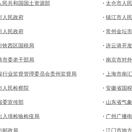
人民共和国国土资源部
·
太仓市人
市人民政府
·
镇江市人
市人民政府
·
常州金坛
市铁西区国税局
·
连云港开
港市委老干部局
·
南京市对
银行业监督管理委员会贵州监督局
·
上海市南
市人民检察院
·
安徽省国
省委宣传部
·
山东省气
出入境检验检疫局
·
广州广播
市邮政局
·
江门市地