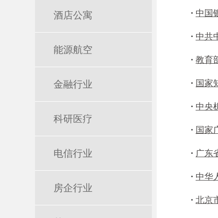
·
中国
酒店公寓
·
中共
能源航空
·
教育
·
国家
金融行业
·
中央
科研医疗
·
国家
电信行业
·
广东
·
中华
房企行业
·
北京