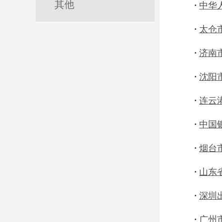
其他
·
中华
·
太仓
·
济南
·
沈阳
·
连云
·
中国
·
烟台
·
山东
·
深圳
·
广州