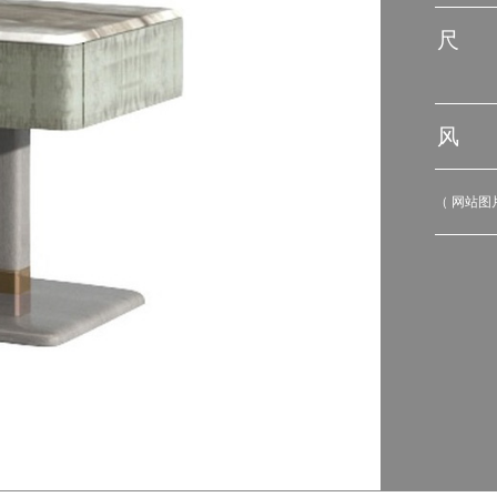
尺 
风 
（ 网站