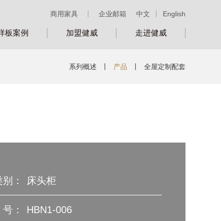
商用家具
丨
企业邮箱
中文
丨
English
样板案例
加盟健威
走进健威
系列概述
丨
产品
丨
全屋定制配套
类别：
床头柜
号：
HBN1-006