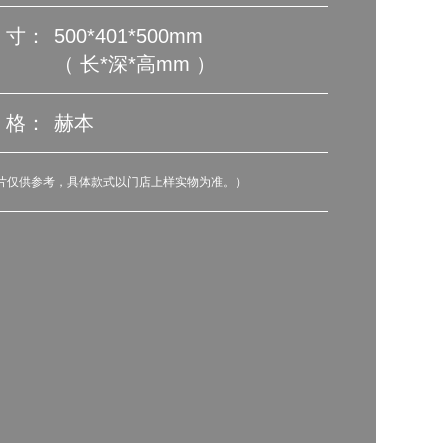
寸：
500*401*500mm
（ 长*深*高mm ）
格：
赫本
图片仅供参考，具体款式以门店上样实物为准。）