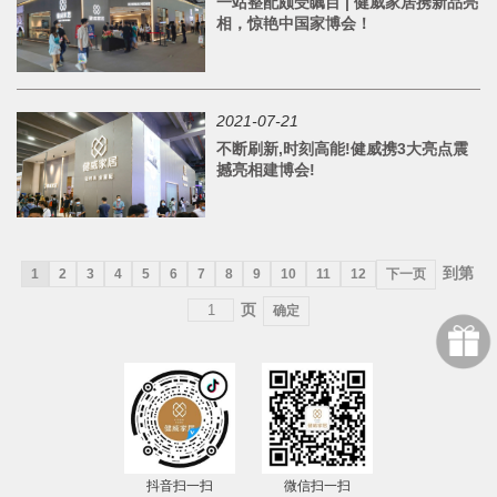
一站整配颇受瞩目 | 健威家居携新品亮
相，惊艳中国家博会！
2021-07-21
不断刷新,时刻高能!健威携3大亮点震
撼亮相建博会!
到第
1
2
3
4
5
6
7
8
9
10
11
12
下一页
页
确定
抖音扫一扫
微信扫一扫