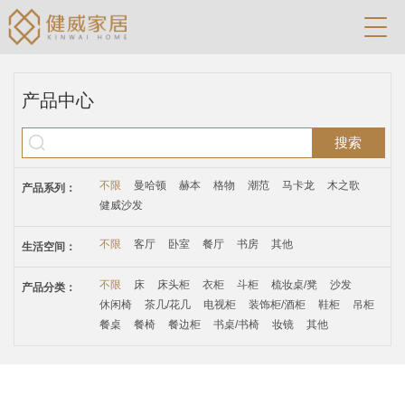
产品中心
搜索
不限
曼哈顿
赫本
格物
潮范
马卡龙
木之歌
产品系列：
健威沙发
不限
客厅
卧室
餐厅
书房
其他
生活空间：
不限
床
床头柜
衣柜
斗柜
梳妆桌/凳
沙发
产品分类：
休闲椅
茶几/花几
电视柜
装饰柜/酒柜
鞋柜
吊柜
餐桌
餐椅
餐边柜
书桌/书椅
妆镜
其他