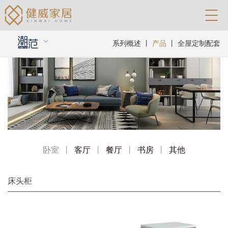
系列概述
丨
产品
丨
全屋定制配套
卧室
丨
客厅
丨
餐厅
丨
书房
丨
其他
床头柜