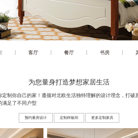
室
丨
客厅
丨
餐厅
丨
书房
丨
为您量身打造梦想家居生活
你定制你自己的家！遵循对北欧生活独特理解的设计理念，打破
的满足了不同户型
预约量房设计
定制样板间
更多定制家具